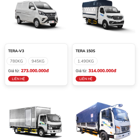
TERA-V3
TERA 150S
780KG
945KG
1.490KG
273.000.000đ
314.000.000đ
Giá từ:
Giá từ:
LIÊN HỆ
LIÊN HỆ