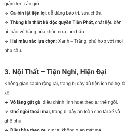
giảm lực cản gió.
Ca-bin lật tiện lợi
🔹
, dễ dàng bảo trì, sửa chữa.
Thùng kín thiết kế độc quyền Tiến Phát
🔹
, chất liệu bền
bỉ, bảo vệ hàng hóa khỏi mưa, bụi bẩn.
Hai màu sắc lựa chọn:
🔹
Xanh – Trắng, phù hợp với mọi
nhu cầu.
3. Nội Thất – Tiện Nghi, Hiện Đại
Không gian cabin rộng rãi, trang bị đầy đủ tiện ích hỗ trợ tài
xế:
Vô lăng gật gù
🔹
, điều chỉnh linh hoạt theo tư thế ngồi.
Ghế ngồi thoải mái
🔹
, trang bị dây an toàn cho tài xế và
ghế phụ.
Điều hòa theo xe
🔹
, duy trì không gian mát mẻ.