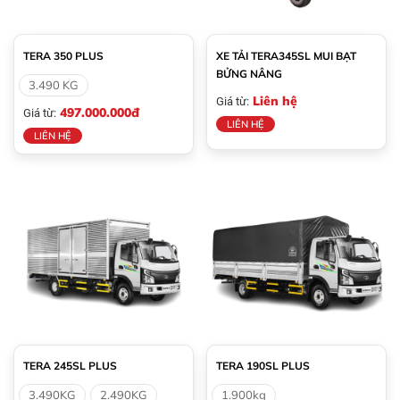
TERA 350 PLUS
XE TẢI TERA345SL MUI BẠT
BỬNG NÂNG
3.490 KG
Liên hệ
Giá từ:
497.000.000đ
Giá từ:
LIÊN HỆ
LIÊN HỆ
TERA 245SL PLUS
TERA 190SL PLUS
3.490KG
2.490KG
1.900kg