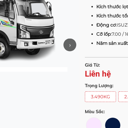
Kích thước lọ
Kích thước tổ
Động cơ
:ISU
Cỡ lốp
:7.00 / 1
Năm sản xuất
›
Giá Từ:
Liên hệ
Trọng Lượng:
3.490KG
2
Màu Sắc: