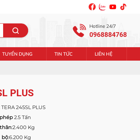
Hotline 24/7
0968884768
TUYỂN DỤNG
TIN TỨC
LIÊN HỆ
SL PLUS
TERA 245SL PLUS
o phép
2.5 Tấn
 thân
:2.400 Kg
n bộ
:6.200 Kg