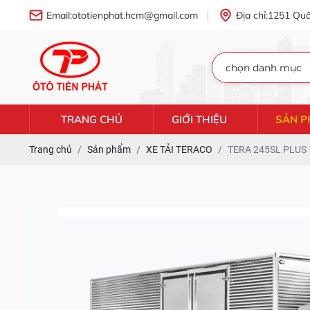
Email:
ototienphat.hcm@gmail.com
Địa chỉ:
1251 Quố
TRANG CHỦ
GIỚI THIỆU
SẢN 
Trang chủ
Sản phẩm
XE TẢI TERACO
TERA 245SL PLUS