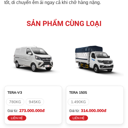
tốt, di chuyển êm ái ngay cả khi chở hàng nặng.
SẢN PHẨM CÙNG LOẠI
TERA-V3
TERA 150S
780KG
945KG
1.490KG
273.000.000đ
314.000.000đ
Giá từ:
Giá từ:
LIÊN HỆ
LIÊN HỆ