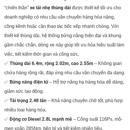
xe tải nhẹ thùng dài
“chiến thần”
được thiết kế tối ưu cho
doanh nghiệp có nhu cầu vận chuyển hàng hóa nặng,
cồng kềnh hoặc cần thao tác bốc xếp nhanh chóng. Với
thiết kế thùng dài, hệ thống bửng nâng hiện đại và khung
gầm chắc chắn, dòng xe này giúp tối ưu hóa hiệu suất làm
việc, tiết kiệm thời gian và công sức.
Thùng dài 6.4m, rộng 2.02m, cao 2.55m
✅
– Không gian
chứa hàng rộng rãi, đáp ứng nhu cầu vận chuyển đa dạng.
Bửng nâng điện tử
✅
– Hỗ trợ nâng hạ hàng hóa dễ dàng,
giảm sức lao động.
Tải trọng 2.48 tấn
✅
– Khả năng chuyên chở tốt, phù hợp
nhiều loại hàng hóa.
Động cơ Diesel 2.8L mạnh mẽ
✅
– Công suất 116Ps, mô-
men xoắn 285Nm, bền bỉ và tiết kiệm nhiên liệu.