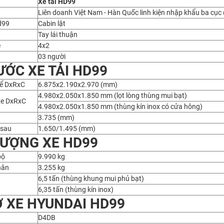
Xe tải HD99
Liên doanh Việt Nam - Hàn Quốc linh kiện nhập khẩu ba cục
hd99
Cabin lật
Tay lái thuận
e
4x2
03 người
ƯỚC XE TẢI HD99
hể DxRxC
6.875x2.190x2.970 (mm)
4.980x2.050x1.850 mm (lọt lòng thùng mui bạt)
xe DxRxC
4.980x2.050x1.850 mm (thùng kín inox có cửa hông)
3.735 (mm)
/sau
1.650/1.495 (mm)
ƯỢNG XE HD99
bộ
9.990 kg
hân
3.255 kg
6,5 tấn (thùng khung mui phủ bạt)
6,35 tấn (thùng kín inox)
 XE HYUNDAI HD99
D4DB