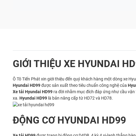
GIỚI THIỆU XE HYUNDAI H
Ô Tô Tiến Phát xin giới thiệu đến quý khách hàng một dòng xe Hy
Hyundai HD99
được sản xuất theo tiêu chuẩn công nghệ của
Hyu
Xe tải Hyundai HD99
ra đời nhằm mục đích đáp ứng như cầu vận tả
xa.
Hyundai HD99
là bản nâng cấp từ HD72 và HD78.
ĐỘNG CƠ HYUNDAI HD99
Xe tải HD99
được trang bị động cơ D4DB, 4 kỳ 4 xi-lanh thẳng h