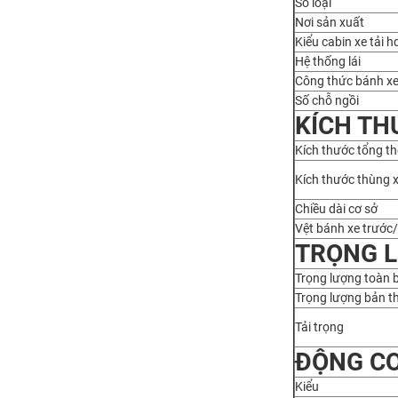
Số loại
Nơi sản xuất
Kiểu cabin xe tải 
Hệ thống lái
Công thức bánh x
Số chỗ ngồi
KÍCH TH
Kích thước tổng t
Kích thước thùng 
Chiều dài cơ sở
Vệt bánh xe trước
TRỌNG L
Trọng lượng toàn 
Trọng lượng bản t
Tải trọng
ĐỘNG CƠ
Kiểu