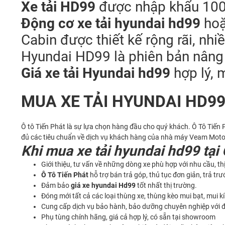
Xe tải HD99
được nhập khẩu 100%
Động cơ xe tải hyundai hd99
hoặt
Cabin được thiết kế rộng rãi, nh
Hyundai HD99 là phiên bản nâng c
Giá xe tải Hyundai hd99
hợp lý, 
MUA XE TẢI HYUNDAI HD99
Ô tô Tiến Phát là sự lựa chọn hàng đầu cho quý khách. Ô Tô Tiế
đủ các tiêu chuẩn về dịch vụ khách hàng của nhà máy Veam Moto
Khi mua xe tải hyundai hd99 tại
Giới thiệu, tư vấn về những dòng xe phù hợp với nhu cầu, thị
Ô Tô Tiến Phát
hỗ trợ bán trả góp, thủ tục đơn giản, trả tr
Đảm bảo
giá xe hyundai Hd99
tốt nhất thị trường.
Đóng mới tất cả các loại thùng xe, thùng kèo mui bạt, mui
Cung cấp dịch vụ bảo hành, bảo dưỡng chuyên nghiệp với độ
Phụ tùng chính hãng, giá cả hợp lý, có sẵn tại showroom