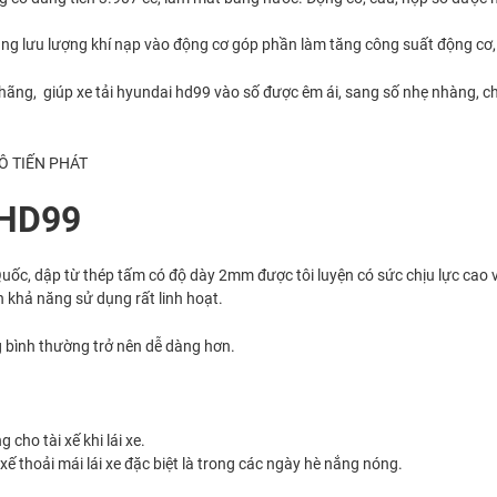
ng lưu lượng khí nạp vào động cơ góp phần làm tăng công suất động cơ, 
 hãng, giúp xe tải hyundai hd99 vào số được êm ái, sang số nhẹ nhàng, chố
 HD99
ốc, dập từ thép tấm có độ dày 2mm được tôi luyện có sức chịu lực cao 
khả năng sử dụng rất linh hoạt.
g bình thường trở nên dễ dàng hơn.
cho tài xế khi lái xe.
xế thoải mái lái xe đặc biệt là trong các ngày hè nắng nóng.