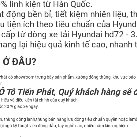
 linh kiện từ Hàn Quốc.
 động bền bỉ, tiết kiệm nhiên liệu, t
iều tiện ích theo tiêu chuẩn của Hyun
ấp từ dòng xe tải Hyundai hd72 - 3.
mang lại hiệu quả kinh tế cao, nhanh 
 Ở ĐÂU?
n Phát có showroom trưng bày sản phẩm, xưởng đóng thùng, khu vực bảo h
r.
 Ô Tô Tiến Phát, Quý khách hàng sẽ 
 hiếu và điều kiện tài chính của quý khách
ước 20 % giao xe ngay.
 kín, thùng đông lạnh,thùng bán hang lưu động tiêu chuẩn quyền hoặc lam
i ngũ kỹ thuật viên đông đảo, tay nghề cao, nhiều năm kinh nghiệm.