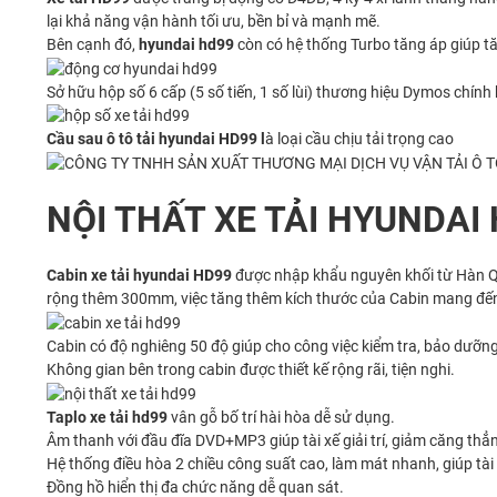
lại khả năng vận hành tối ưu, bền bỉ và mạnh mẽ.
Bên cạnh đó,
hyundai hd99
còn có hệ thống Turbo tăng áp giúp tă
Sở hữu hộp số 6 cấp (5 số tiến, 1 số lùi) thương hiệu Dymos chính
Cầu sau ô tô tải hyundai HD99 l
à loại cầu chịu tải trọng cao
NỘI THẤT XE TẢI HYUNDAI
Cabin
xe tải hyundai
HD99
được nhập khẩu nguyên khối từ Hàn Qu
rộng thêm 300mm, việc tăng thêm kích thước của Cabin mang đến 
Cabin có độ nghiêng 50 độ giúp cho công việc kiểm tra, bảo dưỡn
Không gian bên trong cabin được thiết kế rộng rãi, tiện nghi.
Taplo xe tải hd99
vân gỗ bố trí hài hòa dễ sử dụng.
Âm thanh với đầu đĩa DVD+MP3 giúp tài xế giải trí, giảm căng thẳng 
Hệ thống điều hòa 2 chiều công suất cao, làm mát nhanh, giúp tài 
Đồng hồ hiển thị đa chức năng dễ quan sát.