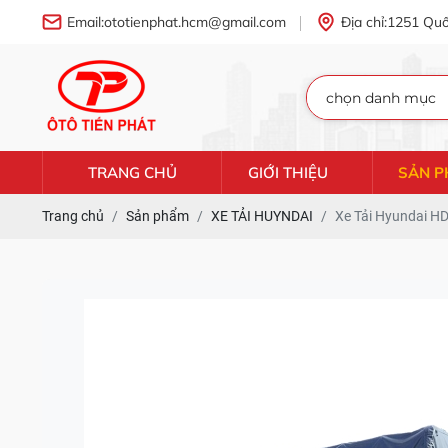
Email:
ototienphat.hcm@gmail.com
Địa chỉ:
1251 Quố
TRANG CHỦ
GIỚI THIỆU
SẢN 
Trang chủ
Sản phẩm
XE TẢI HUYNDAI
Xe Tải Hyundai H