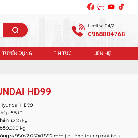
Hotline 24/7
0968884768
TUYỂN DỤNG
TIN TỨC
LIÊN HỆ
UNDAI HD99
Hyundai HD99
 phép
6.5 tấn
thân
:3.255 kg
 bộ
:9.990 kg
 lòng
:4.980x2.050x1.850 mm (lọt lòng thùng mui bạt)