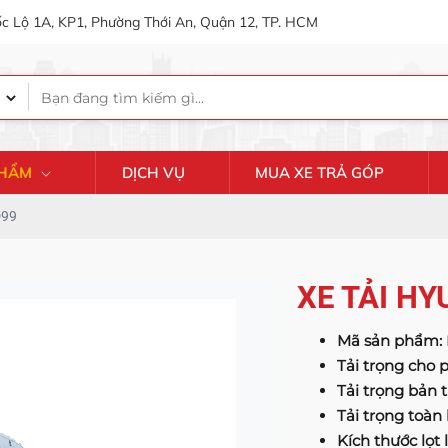
c Lộ 1A, KP1, Phường Thới An, Quận 12, TP. HCM
PHẨM
DỊCH VỤ
MUA XE TRẢ GÓP
D99
XE TẢI HY
Mã sản phẩm:
Tải trọng cho
Tải trọng bản 
Tải trọng toàn
Kích thước lọt