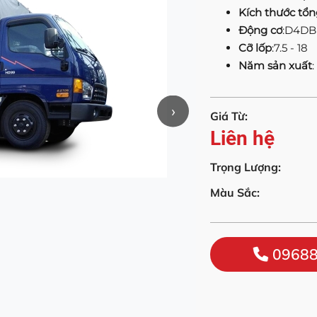
Kích thước tổn
Động cơ
:D4DB
Cỡ lốp
:7.5 - 18
Năm sản xuất
:
›
Giá Từ:
Liên hệ
Trọng Lượng:
Màu Sắc:
09688