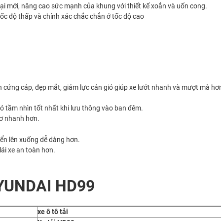
 loại mới, nâng cao sức mạnh của khung với thiết kế xoắn và uốn cong.
i tốc độ thấp và chính xác chắc chắn ở tốc độ cao
ìn cứng cáp, đẹp mắt, giảm lực cản gió giúp xe lướt nhanh và mượt mà hơ
có tầm nhìn tốt nhất khi lưu thông vào ban đêm.
cơ nhanh hơn.
yển lên xuống dễ dàng hơn.
lái xe an toàn hơn.
YUNDAI HD99
xe ô tô tải