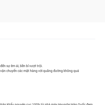
ến sự êm ái, bền bỉ vượt trội.
iệc vận chuyển các mặt hàng với quãng đường không quá
ược nhập khẩu nguyên cục 100% từ nhà máy Hyundai Hàn Quốc đem