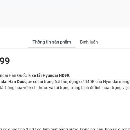
Thông tin sản phẩm
Bình luận
D99
undai Hàn Quốc là
xe tải Hyundai HD99
.
ndai Hàn Quốc
, xe có tải trọng 6.5 tấn, động cơ D4DB của Hyundai mang đ
i hàng hóa với kích thước và tải trọng trung bình để linh hoạt trọng v
àng có dung tích 3.907 cc, làm mát bằng nước. Động cơ, cầu, hộp số đ