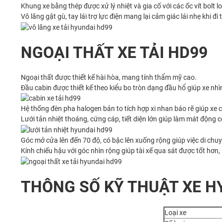
Khung xe bằng thép được xử lý nhiệt và gia cố với các ốc vít bolt
Vô lăng gật gù, tay lái trợ lực điện mang lại cảm giác lái nhẹ khi đ
NGOẠI THẤT XE TẢI HD99
Ngoại thất được thiết kế hài hòa, mang tính thẩm mỹ cao.
Đầu cabin được thiết kế theo kiểu bo tròn dạng đầu hổ giúp xe nh
Hệ thống đèn pha halogen bản to tích hợp xi nhan báo rẽ giúp xe 
Lưới tản nhiệt thoáng, cứng cáp, tiết diện lớn giúp làm mát động 
Góc mở cửa lên đến 70 độ, có bậc lên xuống rộng giúp việc di chu
Kính chiếu hậu với góc nhìn rộng giúp tài xế qua sát được tốt hơn, 
THÔNG SỐ KỸ THUẬT XE H
Loại xe