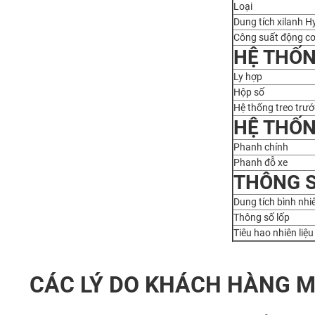
Loại
Dung tích xilanh 
Công suất động c
HỆ THỐ
Ly hợp
Hộp số
Hệ thống treo trư
HỆ THỐN
Phanh chính
Phanh đỗ xe
THÔNG 
Dung tích bình nhiê
Thông số lốp
Tiêu hao nhiên liệu
CÁC LÝ DO KHÁCH HÀNG M