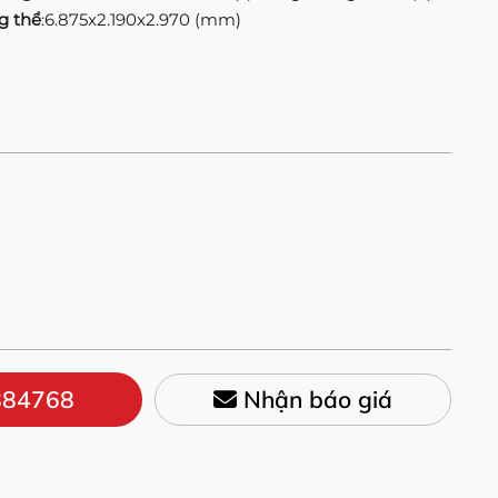
g thể
:6.875x2.190x2.970 (mm)
84768
Nhận báo giá