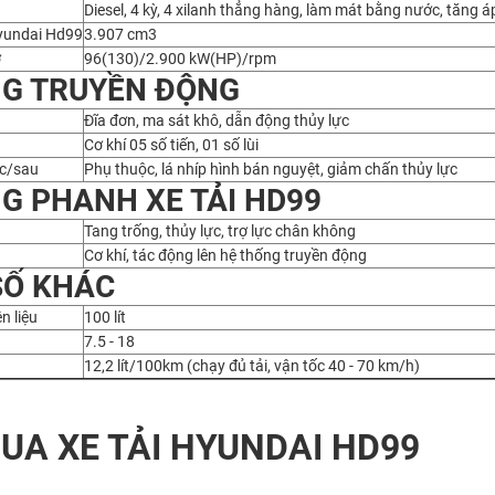
Diesel, 4 kỳ, 4 xilanh thẳng hàng, làm mát bằng nước, tăng á
Hyundai Hd99
3.907 cm3
ơ
96(130)/2.900 kW(HP)/rpm
NG TRUYỀN ĐỘNG
Đĩa đơn, ma sát khô, dẫn động thủy lực
Cơ khí 05 số tiến, 01 số lùi
ớc/sau
Phụ thuộc, lá nhíp hình bán nguyệt, giảm chấn thủy lực
G PHANH XE TẢI HD99
Tang trống, thủy lực, trợ lực chân không
Cơ khí, tác động lên hệ thống truyền động
SỐ KHÁC
n liệu
100 lít
7.5 - 18
12,2 lít/100km (chạy đủ tải, vận tốc 40 - 70 km/h)
UA XE TẢI HYUNDAI HD99