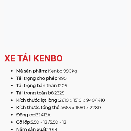
XE TẢI KENBO
Mã sản phẩm:
Kenbo 990kg
Tải trọng cho phép
990
Tải trọng bản thân
:1205
Tải trọng toàn bộ
:2325
Kích thước lọt lòng
:2610 x 1510 x 940/1410
Kích thước tổng thể
:4665 x 1660 x 2280
Động cơ
:BJ413A
Cỡ lốp
:5.50 - 13 /5.50 - 13
Năm sản xuất
:2018