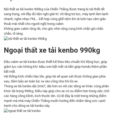
Nội thất xe tải kenbo 900kg của Chiến Thắng được trang bị nội thất rất
sang trọng, với đầy đủ tiện nghi giải trí. Vô lăng trợ lực, máy lạnh làm lạnh
nhanh, nghe nhạc FM,… kết hợp cùng ghế nệm êm ái luôn tạo cảm giác
thoải mái nhất cho người ngồi trong cabin.
Không gian cabin rộng rãi, cho góc nhìn rộng cùng kính chắn gió chắc
chắn, rõ ràng.
Ngoại thất xe tải kenbo 990kg
Đầu cabin xe tải kenbo được thiết kế theo tiêu chuẩn khí động học, giúp
giảm lực cản không khí. Màu sơn bắt mắt và bền giúp Kendo thêm phần
bắt mắt.
Hệ thống kính chiếu hậu lớn, giúp tài xế quan sát được không gian phía
sau, đảm bảo an toàn lúc ra vào cũng như khi lùi xe.
Thùng xe tải kenbo dài 2m67, dài hơn so với các dòng xe khác cùng phân
khúc tải trọng 990kg. Điều này giúp cho xe có ưu điểm hơn trong việc chở
các hàng cồng kềnh, kích thước lớn. Có lẽ đây là một trong những điểm
mạnh mà
nhà máy Chiến Thắng
muốn hướng đến nhằm tăng sức cạnh
tranh cho dòng xe tải kenbo này.