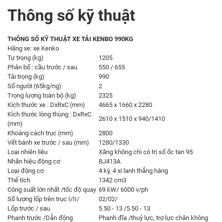
Thông số kỹ thuật
THÔNG SỐ KỸ THUẬT XE TẢI KENBO 990KG
Hãng xe: xe Kenko
Tự trọng (kg)
1205
Phân bố : cầu trước / sau
550 / 655
Tải trọng (kg)
990
Số người (65kg/ng)
2
Trọng lượng toàn bộ (kg)
2325
Kích thước xe : DxRxC (mm)
4665 x 1660 x 2280
Kích thước lòng thùng : DxRxC
2610 x 1510 x 940/1410
(mm)
Khoảng cách trục (mm)
2800
Vết bánh xe trước / sau (mm)
1280/1330
Loại nhiên liệu
Xăng không chì có trị số ốc tan 95
Nhãn hiệu động cơ
BJ413A
Loại động cơ
4 kỳ, 4 xi lanh thẳng hàng
Thể tích
1342 cm3
Công suất lớn nhất /tốc độ quay
69 kW/ 6000 v/ph
Số lượng lốp trên trục I/II/
02/02/
Lốp trước / sau
5.50 - 13 /5.50 - 13
Phanh trước /Dẫn động
Phanh đĩa /thuỷ lực, trợ lực chân không