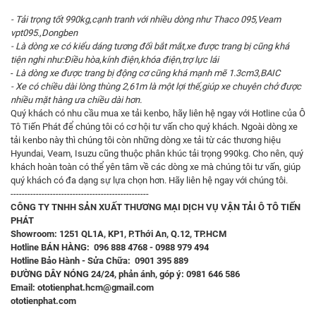
- Tải trọng tốt 990kg,cạnh tranh với nhiều dòng như Thaco 095,Veam
vpt095.,Dongben
- Là dòng xe có kiểu dáng tương đối bắt mắt,xe được trang bị cũng khá
tiện nghi như:Điều hòa,kính điện,khóa điện,trợ lực lái
-
Là dòng xe được trang bị động cơ cũng khá mạnh mẽ 1.3cm3,BAIC
- Xe có chiều dài lòng thùng 2,61m là một lợi thế,giúp xe chuyên chở được
nhiều mặt hàng ưa chiều dài hơn.
Quý khách có nhu cầu mua xe tải kenbo, hãy liên hệ ngay với Hotline của
Ô
Tô Tiến Phát
để chúng tôi có cơ hội tư vấn cho quý khách. Ngoài dòng xe
tải kenbo này thì chúng tôi còn những dòng xe tải từ các thương hiệu
Hyundai, Veam, Isuzu cũng thuộc phân khúc tải trọng 990kg. Cho nên, quý
khách hoàn toàn có thể yên tâm về các dòng xe mà chúng tôi tư vấn, giúp
quý khách có đa dạng sự lựa chọn hơn. Hãy liên hệ ngay với chúng tôi.
-------------------------------------------------
CÔNG TY TNHH SẢN XUẤT THƯƠNG MẠI DỊCH VỤ VẬN TẢI Ô TÔ TIẾN
PHÁT
Showroom: 1251 QL1A, KP1, P.Thới An, Q.12, TP.HCM
Hotline BÁN HÀNG: 096 888 4768 - 0988 979 494
Hotline Bảo Hành - Sửa Chữa: 0901 395 889
ĐƯỜNG DÂY NÓNG 24/24, phản ánh, góp ý: 0981 646 586
Email: ototienphat.hcm@gmail.com
ototienphat.com