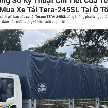
ng Số Kỹ Thuật Chi Tiết Của T
Mua Xe Tải Tera-245SL Tại Ô Tô
h sách giá bán của
xe tải Teraco TERA-245SL
cũng không phải là ngoại lệ
n đảm bảo chất lượng và hiệu suất vượt trội.