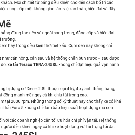
khách. Mọi chi tiết từ bảng điều khiển cho đến cách bố trí các
việc cung cấp một không gian làm việc an toàn, hiện đại và đầy
 Mẽ
thẳng đứng tạo nên vẻ ngoài sang trọng, đẳng cấp và hiện đại.
i trường.
đêm hay trong điều kiện thời tiết xấu. Cụm đèn này không chỉ
tiết như cản hông, cản sau và hệ thống chắn bùn trước – sau được
ờ đó,
xe tải Teraco TERA-245SL
không chỉ đạt hiệu quả vận hành
g bị động cơ Diesel 2.8L thuộc loại 4 kỳ, 4 xylanh thẳng hàng,
t động mạnh mẽ ngay cả khi chịu tải trọng cao.
Nm tại 2000 rpm. Những thông số kỹ thuật này cho thấy xe có khả
khí thải Euro 5 không chỉ đảm bảo hiệu suất hoạt động mà còn
i với các doanh nghiệp cần tối ưu hóa chi phí vận tải. Hệ thống
người điều khiển ngay cả khi xe hoạt động với tải trọng tối đa.