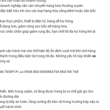
ạt khi cần tháo dỡ nhanh chóng.
các doanh nghiệp cần vận chuyển hàng hóa thường xuyên.
, đặc biệt hữu ích cho các loại hàng hóa cồng kềnh hoặc cần bốc
ại thực phẩm, thiết bị điện tử, hàng dễ hư hỏng.
 dễ dàng hơn, giảm công sức bốc dỡ hàng hóa.
 trúc chắc chắn giúp giảm rung lắc, hạn chế tối đa hư hỏng khi di
nh vận hành mà còn thể hiện độ ổn định vượt trội khi chở hàng
ành trong điều kiện tải trọng tối đa. Những yếu tố này khiến
xe
ừng xe.
khiển. Bên trong cabin, vô lăng được trang bị cơ chế gật gù cho
ến đường dài.
rang bị dây an toàn, tăng cường độ bảo vệ trong trường hợp xảy ra
uốt hành trình.