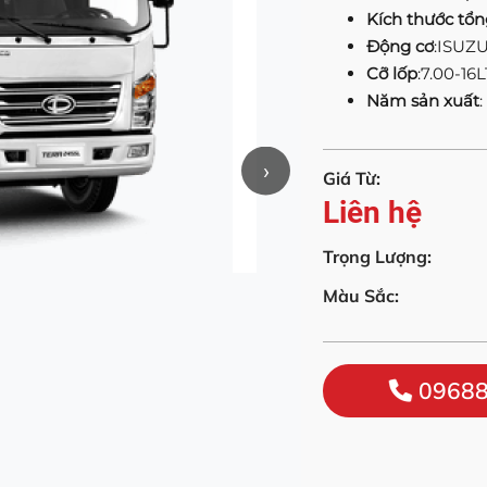
Kích thước tổn
Động cơ
:ISUZ
Cỡ lốp
:7.00-16L
Năm sản xuất
:
›
Giá Từ:
Liên hệ
Trọng Lượng:
Màu Sắc:
09688