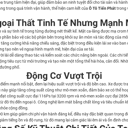
 trung tâm hiện đại, giúp đảm bảo an ninh tuyệt đối cho tài sản và hành 
àng trong quá trình vận hành, thể hiện cam kết của
Ô Tô Tiến Phát
trong 
oại Thất Tinh Tế Nhưng Mạnh
 và sự tinh tế trong từng đường nét thiết kế. Mặt ca-lăng được mạ crom 
óp phần bảo vệ các bộ phận bên trong khỏi sự ăn mòn và tác động của mô
tăng cường khả năng chiếu sáng, đặc biệt trong điều kiện lái xe vào ban 
g tạo nên vẻ ngoại hình mạnh mẽ, hiện đại của xe tải.
gười lái dễ dàng thao tác và kiểm soát các chức năng bên ngoài. Các chi 
động tiêu cực từ môi trường và tạo nên một tổng thể hài hòa, cân đối. Nh
n đường phố.
Động Cơ Vượt Trội
iểm mạnh nổi bật, đem lại hiệu suất vượt trội và độ bền cao. Xe được tran
ều này giúp tăng công suất cũng như mô-men xoắn, đảm bảo xe có thể hoạ
c đạt công suất cực đại 116Ps tại 3200 rpm và mô-men xoắn cực đại 285
từ đô thị đến ngoại ô. Công nghệ làm mát bằng chất lỏng và tiêu chuẩn 
 khỏe cộng đồng.
00 km giúp giảm chi phí vận hành đáng kể, điều này đặc biệt quan trọng đố
iảm tiếng ồn và độ rung, từ đó mang lại cảm giác lái êm ái và ổn định cho 