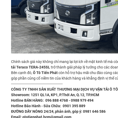
Chính sách giá này không chỉ mang lại lợi ích về mặt kinh tế mà c
tải Teraco TERA-245SL
trở thành giải pháp lý tưởng cho các doa
Bên cạnh đó,
Ô Tô Tiến Phát
còn hỗ trợ hậu mãi chu đáo cùng các
góp phần củng cố niềm tin của khách hàng và khẳng định vị thế của
-------------------------------------------------
CÔNG TY TNHH SẢN XUẤT THƯƠNG MẠI DỊCH VỤ VẬN TẢI Ô TÔ
Showroom: 1251 QL1A, KP1, P.Thới An, Q.12, TP.HCM
Hotline BÁN HÀNG: 096 888 4768 - 0988 979 494
Hotline Bảo Hành - Sửa Chữa: 0901 395 889
ĐƯỜNG DÂY NÓNG 24/24, phản ánh, góp ý: 0981 646 586
Email: ototienphat.hcm@gmail.com