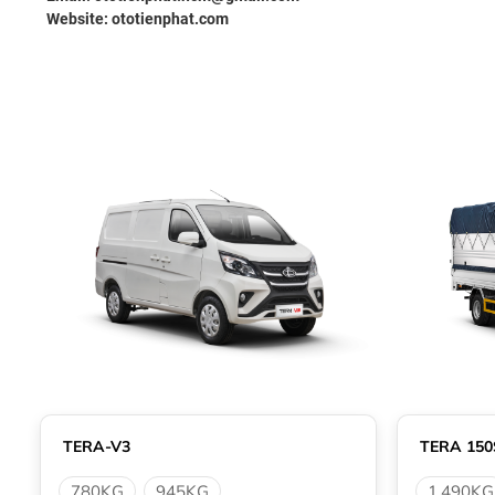
Website:
ototienphat.com
TERA-V3
TERA 150
780KG
945KG
1.490KG