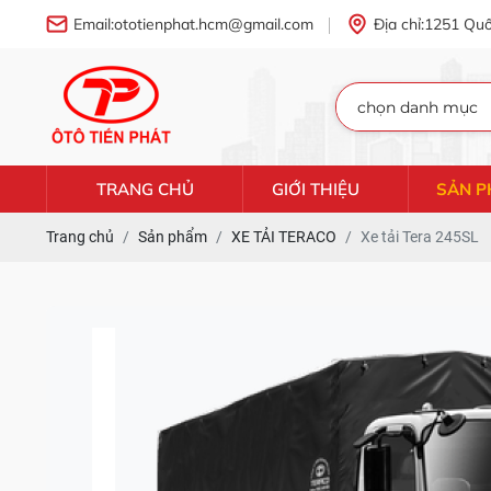
Email:
ototienphat.hcm@gmail.com
Địa chỉ:
1251 Quố
TRANG CHỦ
GIỚI THIỆU
SẢN 
Trang chủ
Sản phẩm
XE TẢI TERACO
Xe tải Tera 245SL