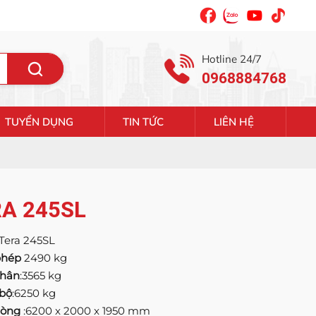
Hotline 24/7
0968884768
TUYỂN DỤNG
TIN TỨC
LIÊN HỆ
RA 245SL
Tera 245SL
 phép
2490 kg
thân
:3565 kg
 bộ
:6250 kg
 lòng
:6200 x 2000 x 1950 mm