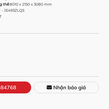
g thể
:8010 x 2150 x 3080 mm
U - JE493ZLQ5
T
84768
Nhận báo giá