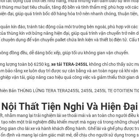
 khỏi tác động của thời tiết như nắng, mưa nhưng vẫn đảm bảo sự linh ho
ới thùng mui bạt tiêu chuẩn, tăng độ bền và tính thẩm mỹ, phù hợp với 
iện đại, giúp quá trình bốc dỡ hàng hóa trở nên nhanh chóng, thuận tiện
ản kín đáo, tránh tác động của môi trường bên ngoài, phù hợp với các lo
 của thùng kín với bửng nâng hiện đại, giúp quá trình vận chuyển trở nên
kế chuyên dụng để vận chuyển pallet chứa linh kiện và thiết bị điện tử. Cấu
không đồng đều, dễ dàng bốc xếp, giúp tối ưu không gian vận chuyển.
rọng lượng toàn bộ 6250 kg,
xe tải TERA-245SL
không chỉ cho thấy sức mạ
bảo rằng xe luôn duy trì được sự cân bằng và an toàn ngay cả khi vận h
ghiệp vận tải, giúp nâng cao hiệu quả công việc và giảm thiểu thời gian d
Nội Thất Tiện Nghi Và Hiện Đại
ết, nhằm mang lại trải nghiệm lái xe thoải mái và an toàn cho người điều 
ái, tạo nên một trải nghiệm điều khiển mượt mà ngay cả trong những chuy
hông gian cho lái xe và hành khách đồng hành. Ghế lái và ghế phụ được t
độ ổn định và mang lại cảm giác mát mẻ, dễ chịu cho người sử dụng trong s