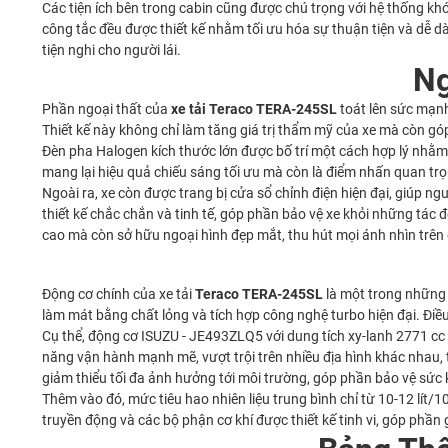
Các tiện ích bên trong cabin cũng được chú trọng với hệ thống khóa
công tắc đều được thiết kế nhằm tối ưu hóa sự thuận tiện và dễ d
tiện nghi cho người lái.
Ng
Phần ngoại thất của
xe tải Teraco TERA-245SL
toát lên sức mạnh
Thiết kế này không chỉ làm tăng giá trị thẩm mỹ của xe mà còn g
Đèn pha Halogen kích thước lớn được bố trí một cách hợp lý nhằm 
mang lại hiệu quả chiếu sáng tối ưu mà còn là điểm nhấn quan trọn
Ngoài ra, xe còn được trang bị cửa sổ chỉnh điện hiện đại, giúp n
thiết kế chắc chắn và tinh tế, góp phần bảo vệ xe khỏi những tác 
cao mà còn sở hữu ngoại hình đẹp mắt, thu hút mọi ánh nhìn trê
Động cơ chính của xe tải
Teraco TERA-245SL
là một trong những đ
làm mát bằng chất lỏng và tích hợp công nghệ turbo hiện đại. Đi
Cụ thể, động cơ ISUZU - JE493ZLQ5 với dung tích xy-lanh 2771 c
năng vận hành mạnh mẽ, vượt trội trên nhiều địa hình khác nhau, 
giảm thiểu tối đa ảnh hưởng tới môi trường, góp phần bảo vệ sức
Thêm vào đó, mức tiêu hao nhiên liệu trung bình chỉ từ 10-12 lít/1
truyền động và các bộ phận cơ khí được thiết kế tinh vi, góp phần g