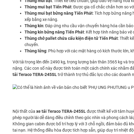
Thùng mui bạt
: Thiết kế tiêu chuẩn, giúp bảo vệ hàng hóa
Thùng mui bạt Tiến Phát
: Được gia cố chắc chắn hơn so v
Thùng mui bạt bửng nâng Tiến Phát
: Tích hợp bửng nâng h
xếp bằng xe nâng.
Thùng kín
: Đáp ứng nhu cầu vận chuyển hàng hóa cần bảo qu
Thùng kín bửng nâng Tiến Phát
: Kết hợp tính năng bảo vệ
Thùng chở pallet chứa cấu kiện điện tử Tiến Phát
: Thiết 
chuyển.
Thùng lửng
: Phù hợp với các mặt hàng có kích thước lớn, 
Với tải trọng lên đến 2490 kg, trọng lượng bản thân 3565 kg và t
nặng. Các con số này được tính toán một cách chính xác nhằm đảm 
tải Teraco TERA-245SL
trở thành trợ thủ đắc lực cho các doanh n
Nội thất của
xe tải Teraco TERA-245SL
được thiết kế với tâm huy
phép người lái dễ dàng điều chỉnh theo góc nhìn và phong cách l
Không gian cabin được bố trí hợp lý với 3 chỗ ngồi, đảm bảo đủ k
tai nạn. Hệ thống điều hòa được tích hợp sẵn, giúp duy trì nhiệt 