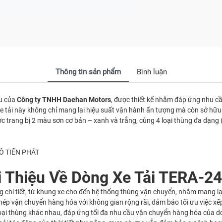
Thông tin sản phẩm
Bình luận
ểu của
Công ty TNHH Daehan Motors
, được thiết kế nhằm đáp ứng nhu c
 tải này không chỉ mang lại hiệu suất vận hành ấn tượng mà còn sở hữu nh
 trang bị 2 màu sơn cơ bản – xanh và trắng, cùng 4 loại thùng đa dạng (
i Thiệu Về Dòng Xe Tải TERA-2
ng chi tiết, từ khung xe cho đến hệ thống thùng vận chuyển, nhằm mang 
ép vận chuyển hàng hóa với không gian rộng rãi, đảm bảo tối ưu việc xế
oại thùng khác nhau, đáp ứng tối đa nhu cầu vận chuyển hàng hóa của d