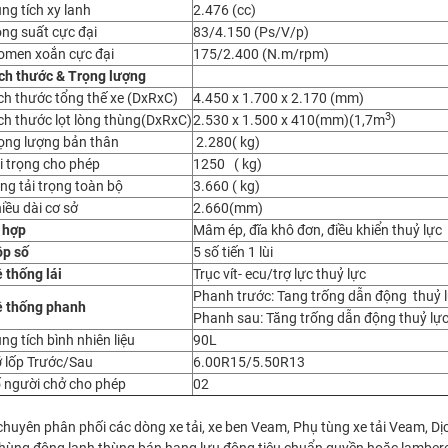
ng tích xy lanh
2.476 (cc)
ng suất cực đại
83/4.150 (Ps/V/p)
men xoắn cực đại
175/2.400 (N.m/rpm)
ch thước & Trọng lượng
ch thước tổng thế xe (DxRxC)
4.450 x 1.700 x 2.170 (mm)
3
ch thước lọt lòng thùng(DxRxC)
2.530 x 1.500 x 410(mm)(1,7m
)
ọng lượng bản thân
2.280( kg)
i trọng cho phép
1250 ( kg)
ng tải trọng toàn bộ
3.660 ( kg)
iều dài cơ sở
2.660(mm)
 hợp
Mâm ép, đĩa khô đơn, điều khiển thuỷ lực
p số
5 số tiến 1 lùi
 thống lái
Trục vít- ecu/trợ lực thuỷ lực
Phanh trước: Tang trống dẫn động thuỷ 
 thống phanh
Phanh sau: Tăng trống dẫn động thuỷ lự
ng tích bình nhiên liệu
90L
 lốp Trước/Sau
6.00R15/5.50R13
 người chở cho phép
02
 chuyên phân phối các dòng xe tải, xe ben Veam, Phụ tùng xe tải Veam, D