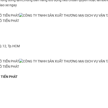
, thùng đông lạnh,thùng bán hang lưu động tiêu chuẩn quyền hoặc lamber
giao xe ngay
 Q.12, Tp.HCM
 TIẾN PHÁT