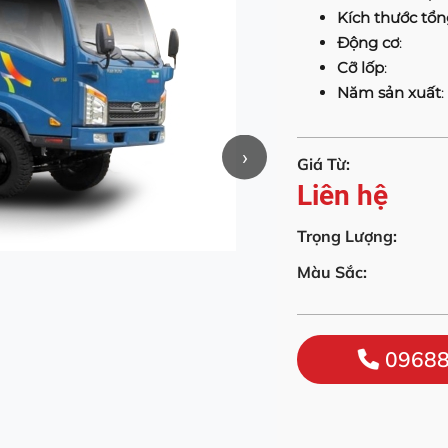
Kích thước tổn
Động cơ
:
Cỡ lốp
:
Năm sản xuất
:
›
Giá Từ:
Liên hệ
Trọng Lượng:
Màu Sắc:
09688