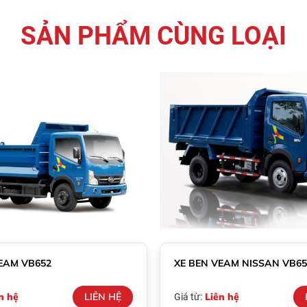
SẢN PHẨM CÙNG LOẠI
EAM VB652
XE BEN VEAM NISSAN VB650
n hệ
LIÊN HỆ
Liên hệ
Giá từ: