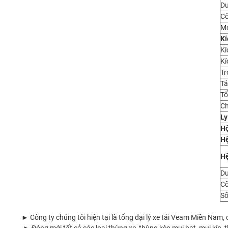
Du
Cô
Mo
Kí
Kí
Kí
Tr
Tả
Tổ
Ch
Ly
Hộ
Hệ
Hệ
Du
Cỡ
Số
► Công ty chúng tôi hiện tại là tổng đại lý xe tải Veam Miền Nam,