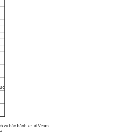
lực
c
ịch vụ bảo hành xe tải Veam.