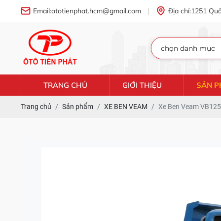
Email:
ototienphat.hcm@gmail.com
Địa chỉ:
1251 Quố
TRANG CHỦ
GIỚI THIỆU
SẢN 
Trang chủ
Sản phẩm
XE BEN VEAM
Xe Ben Veam VB125