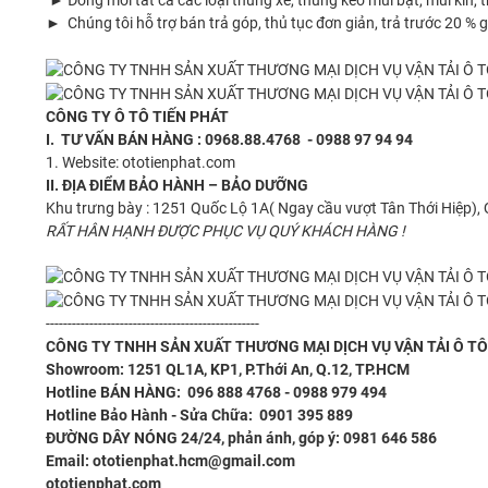
► Đóng mới tất cả các loại thùng xe, thùng kèo mui bạt, mui kín
► Chúng tôi hỗ trợ bán trả góp, thủ tục đơn giản, trả trước 20 % 
CÔNG TY Ô TÔ TIẾN PHÁT
I. TƯ VẤN BÁN HÀNG
:
0968.88.4768 - 0988 97 94 94
1. Website:
ototienphat.com
II. ĐỊA ĐIỂM BẢO HÀNH – BẢO DƯỠNG
Khu trưng bày : 1251 Quốc Lộ 1A( Ngay cầu vượt Tân Thới Hiệp),
RẤT HÂN HẠNH ĐƯỢC PHỤC VỤ QUÝ KHÁCH HÀNG !
-------------------------------------------------
CÔNG TY TNHH SẢN XUẤT THƯƠNG MẠI DỊCH VỤ VẬN TẢI Ô TÔ
Showroom: 1251 QL1A, KP1, P.Thới An, Q.12, TP.HCM
Hotline BÁN HÀNG: 096 888 4768 - 0988 979 494
Hotline Bảo Hành - Sửa Chữa: 0901 395 889
ĐƯỜNG DÂY NÓNG 24/24, phản ánh, góp ý: 0981 646 586
Email: ototienphat.hcm@gmail.com
ototienphat.com