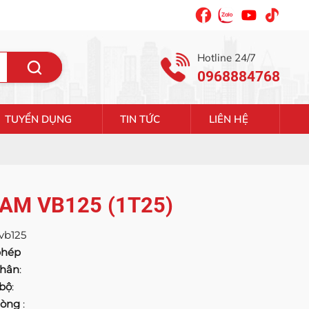
Hotline 24/7
0968884768
TUYỂN DỤNG
TIN TỨC
LIÊN HỆ
AM VB125 (1T25)
vb125
phép
thân
:
 bộ
:
 lòng
: