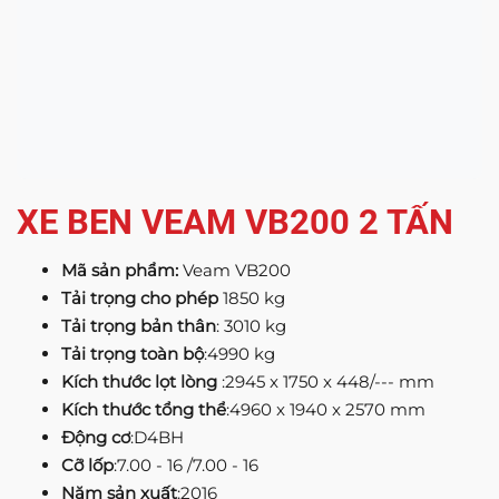
XE BEN VEAM VB200 2 TẤN
Mã sản phẩm:
Veam VB200
Tải trọng cho phép
1850 kg
Tải trọng bản thân
: 3010 kg
Tải trọng toàn bộ
:4990 kg
Kích thước lọt lòng
:2945 x 1750 x 448/--- mm
Kích thước tổng thể
:4960 x 1940 x 2570 mm
Động cơ
:D4BH
Cỡ lốp
:7.00 - 16 /7.00 - 16
Năm sản xuất
:2016