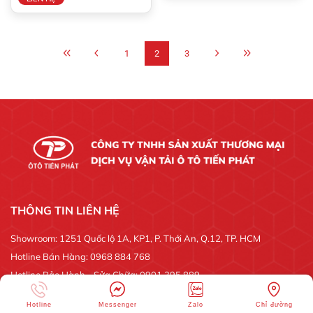
1
2
3
THÔNG TIN LIÊN HỆ
Showroom: 1251 Quốc lộ 1A, KP1, P. Thới An, Q.12, TP. HCM
Hotline Bán Hàng: 0968 884 768
Hotline Bảo Hành - Sửa Chữa: 0901 395 889
ĐƯỜNG DÂY NÓNG 24/24, phản ánh, góp ý: 098 446 2188
Hotline
Messenger
Zalo
Chỉ đường
Email: ototienphat.hcm@gmail.com