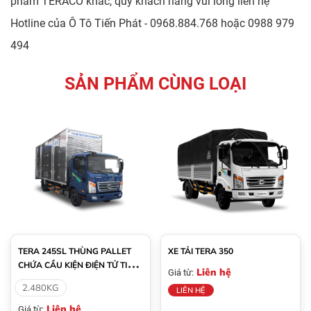
phẩm TERACO khác, quý khách hàng vui lòng liên hệ
Hotline của
Ô Tô Tiến Phát
- 0968.884.768 hoặc 0988 979
494
SẢN PHẨM CÙNG LOẠI
TERA 245SL THÙNG PALLET
XE TẢI TERA 350
CHỨA CẦU KIỆN ĐIỆN TỬ TIẾN
Liên hệ
Giá từ:
PHÁT
2.480KG
LIÊN HỆ
Liên hệ
Giá từ: